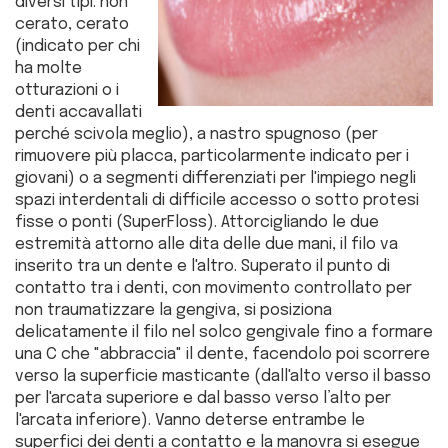
diversi tipi: non
cerato, cerato
(indicato per chi
ha molte
otturazioni o i
denti accavallati
perché scivola meglio), a nastro spugnoso (per
rimuovere più placca, particolarmente indicato per i
giovani) o a segmenti differenziati per l'impiego negli
spazi interdentali di difficile accesso o sotto protesi
fisse o ponti (SuperFloss). Attorcigliando le due
estremità attorno alle dita delle due mani, il filo va
inserito tra un dente e l'altro. Superato il punto di
contatto tra i denti, con movimento controllato per
non traumatizzare la gengiva, si posiziona
delicatamente il filo nel solco gengivale fino a formare
una C che "abbraccia" il dente, facendolo poi scorrere
verso la superficie masticante (dall'alto verso il basso
per l'arcata superiore e dal basso verso l’alto per
l'arcata inferiore). Vanno deterse entrambe le
superfici dei denti a contatto e la manovra si esegue