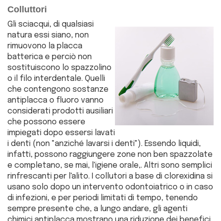
Colluttori
Gli sciacqui, di qualsiasi
natura essi siano, non
rimuovono la placca
batterica e perciò non
sostituiscono lo spazzolino
o il filo interdentale. Quelli
che contengono sostanze
antiplacca o fluoro vanno
considerati prodotti ausiliari
che possono essere
impiegati dopo essersi lavati
i denti (non "anziché lavarsi i denti"). Essendo liquidi,
infatti, possono raggiungere zone non ben spazzolate
e completano, se mai, l'igiene orale,. Altri sono semplici
rinfrescanti per l'alito. I collutori a base di clorexidina si
usano solo dopo un intervento odontoiatrico o in caso
di infezioni, e per periodi limitati di tempo, tenendo
sempre presente che, a lungo andare, gli agenti
chimici antiplacca mostrano una riduzione dei benefici