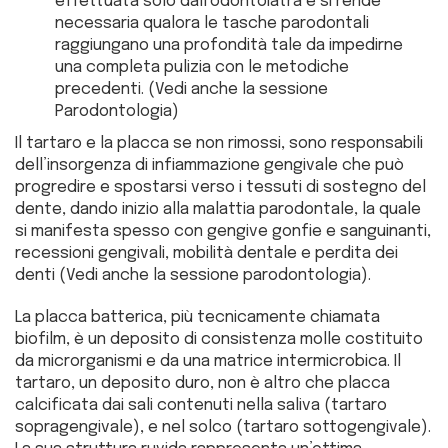
effettuata solo dall’odontoiatra e si rende
necessaria qualora le tasche parodontali
raggiungano una profondità tale da impedirne
una completa pulizia con le metodiche
precedenti. (Vedi anche la sessione
Parodontologia)
Il tartaro e la placca se non rimossi, sono responsabili
dell’insorgenza di infiammazione gengivale che può
progredire e spostarsi verso i tessuti di sostegno del
dente, dando inizio alla malattia parodontale, la quale
si manifesta spesso con gengive gonfie e sanguinanti,
recessioni gengivali, mobilità dentale e perdita dei
denti (Vedi anche la sessione parodontologia).
La placca batterica, più tecnicamente chiamata
biofilm, è un deposito di consistenza molle costituito
da microrganismi e da una matrice intermicrobica. Il
tartaro, un deposito duro, non è altro che placca
calcificata dai sali contenuti nella saliva (tartaro
sopragengivale), e nel solco (tartaro sottogengivale).