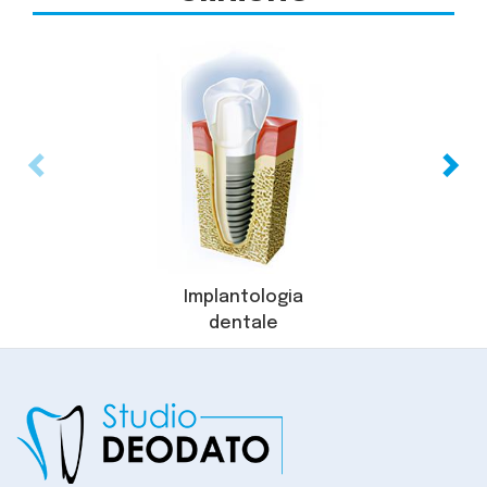
Previous
N
Implantologia
dentale